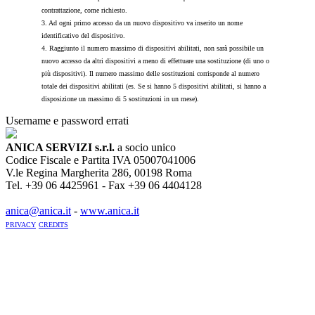
contrattazione, come richiesto.
3. Ad ogni primo accesso da un nuovo dispositivo va inserito un nome
identificativo del dispositivo.
4. Raggiunto il numero massimo di dispositivi abilitati, non sarà possibile un
nuovo accesso da altri dispositivi a meno di effettuare una sostituzione (di uno o
più dispositivi). Il numero massimo delle sostituzioni corrisponde al numero
totale dei dispositivi abilitati (es. Se si hanno 5 dispositivi abilitati, si hanno a
disposizione un massimo di 5 sostituzioni in un mese).
Username e password errati
ANICA SERVIZI s.r.l.
a socio unico
Codice Fiscale e Partita IVA 05007041006
V.le Regina Margherita 286, 00198 Roma
Tel. +39 06 4425961 - Fax +39 06 4404128
anica@anica.it
-
www.anica.it
PRIVACY
CREDITS